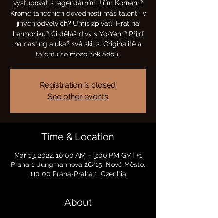
vystupovat s legendárním Jiřím Kornem?
Kromě tanečních dovedností máš talent i v
jiných odvětvích? Umíš zpívat? Hrát na
harmoniku? Či děláš divy s Yo-Yem? Přijď
na casting a ukaž své skills. Originalitě a
talentu se meze nekladou.
Registration is closed
See other events
Time & Location
Mar 13, 2022, 10:00 AM – 3:00 PM GMT+1
Praha 1, Jungmannova 26/15, Nové Město,
110 00 Praha-Praha 1, Czechia
About