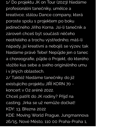
1/ Do projektu JK on Tour (2023) hledáme 
profesionální tanečníky, umělce a 
kreativce; stálou Dance company, která 
poroste spolu s projektem po boku 
jedinečného Jiřího Korna. Jsi-li tanečník a 
zároveň chceš být součástí něčeho 
neotřelého a trochu výstředního; máš-li 
nápady, jsi kreativní a nebojíš se výzev, tak 
hledáme právě Tebe! Nepůjde jen o tanec 
a choreografie, půjde o Projekt, do kterého 
vložíte kus sebe a svého originálního umu 
i v jiných oblastech. 
2/ Taktéž hledáme tanečníky do již 
existujícího projektu JIŘÍ KORN 70 - 
koncert v O2 aréně 2022.
Chceš patřit do JK rodiny? Přijď na 
casting. Jirka se už nemůže dočkat!
KDY: 13. Března 2022
KDE: Moving World Prague, Jungmannova 
26/15, Nové Město, 110 00 Praha-Praha 1, 
Czechia