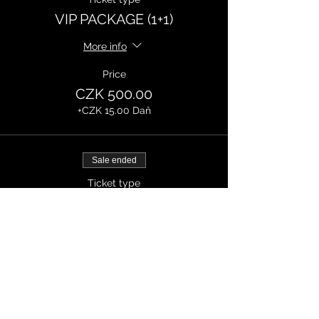
VIP PACKAGE (1+1)
More info
Price
CZK 500.00
+CZK 15.00 Daň
Sale ended
Ticket type
SINGLE TICKET
More info
Price
CZK 800.00
+CZK 24.00 Daň