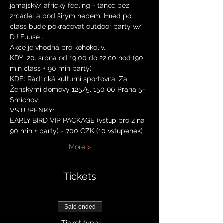
jamajský/ africký feeling - tanec bez 
zrcadel a pod širým nebem. Hned po 
class bude pokračovat outdoor party w/ 
DJ Fuuse .
Akce je vhodná pro kohokoliv.
KDY: 20. srpna od 19.00 do 22.00 hod (90 
min class + 90 min party)
KDE: Radlická kulturní sportovna, Za 
Ženskými domovy 125/5, 150 00 Praha 5-
Smíchov
VSTUPENKY:
EARLY BIRD VIP PACKAGE (vstup pro 2 na 
90 min + party) = 700 CZK (10 vstupenek)
More >
Tickets
Sale ended
Ticket type