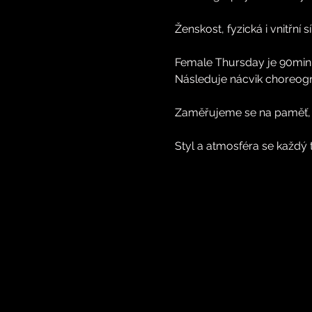
Ženskost, fyzická i vnitřní
Female Thursday je 90minu
Následuje nácvik choreogra
Zaměřujeme se na paměť, mu
Styl a atmosféra se každý 