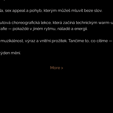
 síla, sex appeal a pohyb, kterým můžeš mluvit beze slov.
tová choreografická lekce, která začíná technickým warm-u
fie — pokaždé v jiném rytmu, náladě a energii.
zikálnost, výraz a vnitřní prožitek. Tančíme to, co cítíme —
týden mění.
More >