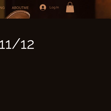
ING
ABOUTME
Log In
11/12