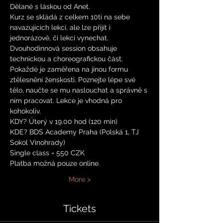
Dělané s láskou od Anet. 
Kurz se skládá z celkem 10ti na sebe 
navazujících lekcí, ale lze přijít i 
jednorázově, či lekci vynechat. 
Dvouhodinnová session obsahuje 
technickou a choreografickou část. 
Pokaždé je zaměřena na jinou formu 
ztělesnění ženskosti. Poznejte lépe své 
tělo, naučte se mu naslouchat a správně s 
ním pracovat. Lekce je vhodná pro 
kohokoliv.
KDY? Úterý v 19.00 hod (120 min)
KDE? BDS Academy Praha (Polská 1, TJ 
Sokol Vinohrady)
Single class = 550 CZK
Platba možná pouze online.
More >
Tickets