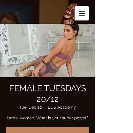
FEMALE TUESDAYS
20/12
Tue, Dec 20
  |  
BDS Academy