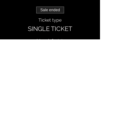
Sale ended
Ticket type
SINGLE TICKET
More info
Price
CZK 550.00
+CZK 16.50 Daň
Share