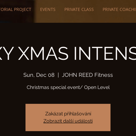
ORIAL PROJECT
EVENTS
PRIVATE CLASS
PRIVATE COACH
XY XMAS INTENS
Sun, Dec 08
  |  
JOHN REED Fitness
Christmas special event/ Open Level
Zakázat přihlašování
Zobrazit další události