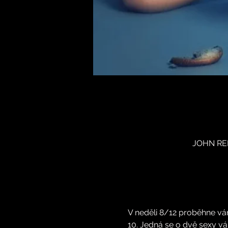
JOHN REE
V neděli 8/12 proběhne vá
10. Jedná se o dvě sexy v