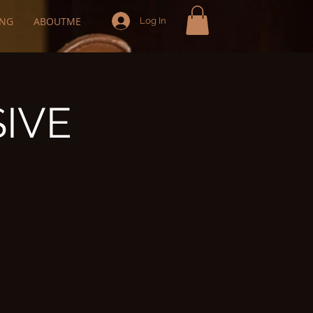
ING
ABOUTME
Log In
IVE