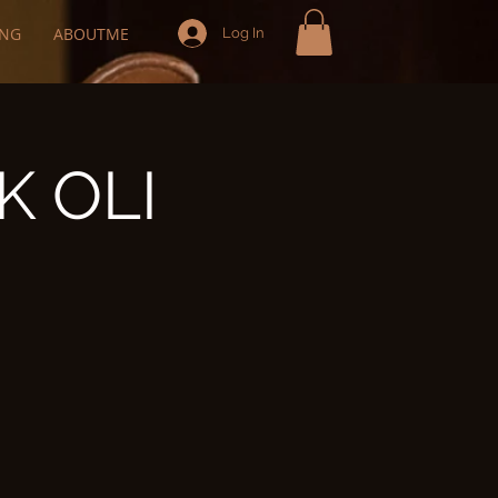
ING
ABOUTME
Log In
K OLI