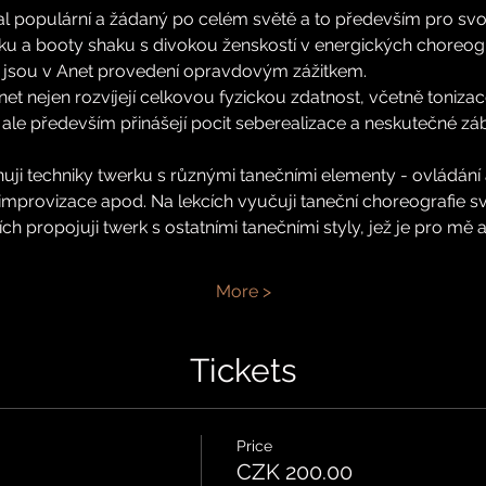
l populární a žádaný po celém světě a to především pro svou 
ku a booty shaku s divokou ženskostí v energických choreogra
ž jsou v Anet provedení opravdovým zážitkem.
t nejen rozvíjejí celkovou fyzickou zdatnost, včetně toniza
 ale především přinášejí pocit seberealizace a neskutečné z
i techniky twerku s různými tanečními elementy - ovládání a
improvizace apod. Na lekcích vyučuji taneční choreografie sv
ích propojuji twerk s ostatními tanečními styly, jež je pro mě 
More >
Tickets
Price
CZK 200.00