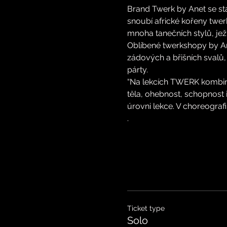
Brand Twerk by Anet se sta
snoubí africké kořeny twer
mnoha tanečních stylů, je
Oblíbené twerkshopy by Ane
zádových a břišních svalů,
párty.
“Na lekcích TWERK kombinuj
těla, ohebnost, schopnost 
úrovni lekce. V choreografi
.
Ticket type
Solo